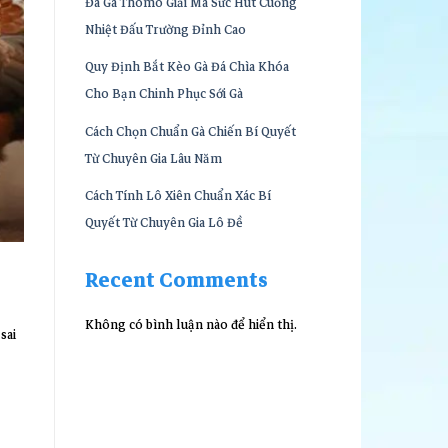
Đá Gà Thomo Giải Mã Sức Hút Cuồng
Nhiệt Đấu Trường Đỉnh Cao
Quy Định Bắt Kèo Gà Đá Chìa Khóa
Cho Bạn Chinh Phục Sới Gà
Cách Chọn Chuẩn Gà Chiến Bí Quyết
Từ Chuyên Gia Lâu Năm
Cách Tính Lô Xiên Chuẩn Xác Bí
Quyết Từ Chuyên Gia Lô Đề
Recent Comments
Không có bình luận nào để hiển thị.
sai