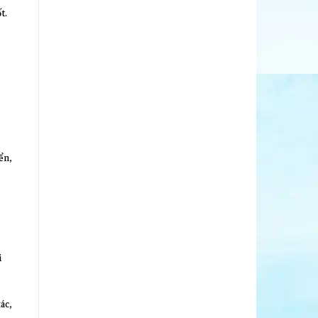
t.
ển,
i
ác,