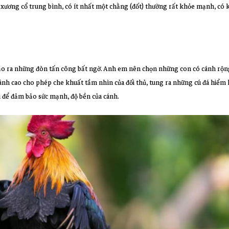
 xương cổ trung bình, có ít nhất một chằng (đốt) thường rất khỏe mạnh, có 
à
tạo ra những đòn tấn công bất ngờ. Anh em nên chọn những con có cánh rộn
cánh cao cho phép che khuất tầm nhìn của đối thủ, tung ra những cú đá hiểm 
i để đảm bảo sức mạnh, độ bền của cánh.