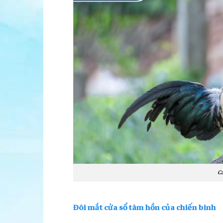
C
Đôi mắt cửa sổ tâm hồn của chiến binh