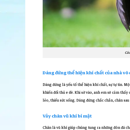
Các
Dáng đứng thể hiện khí chất của nhà vô 
Dáng đứng là yếu tố thể hiện khí chất, sự tự tin. M
khiến đối thủ e dè. Khi sờ vào, anh em sẽ cảm thấy
lẻo, thiếu sức sống. Dáng đứng chắc chắn, chân sau
Vảy chân vũ khí bí mật
Chân là vũ khí giúp chúng tung ra những đòn đá ch