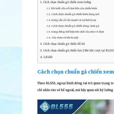
Cách chọn chuẩn gà chiến xem tướng
Đôi mắt cửa sổ tâm hồn của chiến binh
Cách chọn chuẩn gà chiến hình dáng mỏ
Dáng cần cổ sức mạnh và sự linh hoạt
Cách chọn chuẩn gà chiến dáng cánh gà
Dáng đứng thể hiện khí chất của nhà vô địch
Vảy chân vũ khí bí mật
Cách chọn chuẩn gà chiến lối đá
Cách chọn chuẩn gà chiến lưu ý khi đặt cược tại BL55
Lời kết
Cách chọn chuẩn gà chiến xem
Theo BL555, ngoại hình đóng vai trò quan trọng tr
chỉ nhìn vào vẻ bề ngoài, mà hãy quan sát kỹ lưỡng 