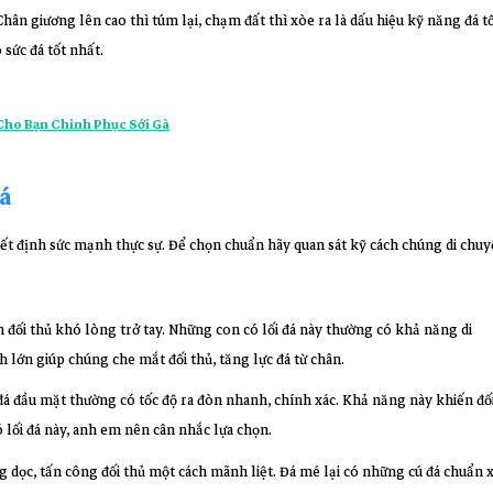
ân giương lên cao thì túm lại, chạm đất thì xòe ra là dấu hiệu kỹ năng đá tố
sức đá tốt nhất.
Cho Bạn Chinh Phục Sới Gà
đá
uyết định sức mạnh thực sự. Để chọn chuẩn hãy quan sát kỹ cách chúng di chuy
n đối thủ khó lòng trở tay. Những con có lối đá này thường có khả năng di
 lớn giúp chúng che mắt đối thủ, tăng lực đá từ chân.
á đầu mặt thường có tốc độ ra đòn nhanh, chính xác. Khả năng này khiến đố
 lối đá này, anh em nên cân nhắc lựa chọn.
dọc, tấn công đối thủ một cách mãnh liệt. Đá mé lại có những cú đá chuẩn x