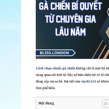
Cách chọn chuẩn gà chiến
không chỉ là một kỹ nă
năng quan sát tinh tế. Việc sở hữu chiến kê có tố 
đẳng cấp của sư kê. Bài viết này của
BL555
sẽ không
lầm phổ biến.
Nội dung