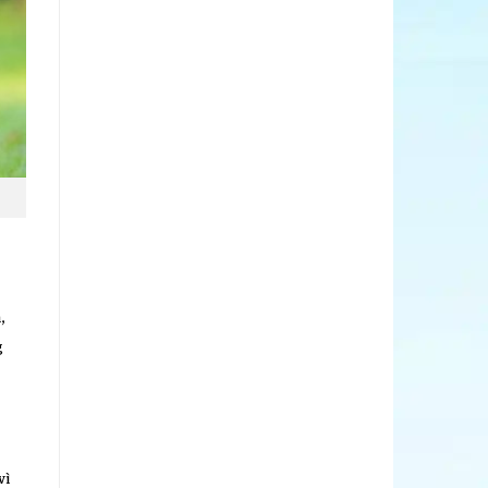
,
g
vì