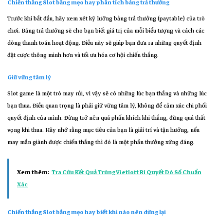
Chiến thắng Slot bằng mẹo hay phân tích bảng trả thưởng
Trước khi bắt đầu, hãy xem xét kỹ lưỡng bảng trả thưởng (paytable) của trò
chơi. Bảng trả thưởng sẽ cho bạn biết giá trị của mỗi biểu tượng và cách các
dòng thanh toán hoạt động. Điều này sẽ giúp bạn đưa ra những quyết định
đặt cược thông minh hơn và tối ưu hóa cơ hội chiến thắng.
Giữ vững tâm lý
Slot game là một trò may rủi, vì vậy sẽ có những lúc bạn thắng và những lúc
bạn thua. Điều quan trọng là phải giữ vững tâm lý, không để cảm xúc chi phối
quyết định của mình. Đừng trở nên quá phấn khích khi thắng, đừng quá thất
vọng khi thua. Hãy nhớ rằng mục tiêu của bạn là giải trí và tận hưởng, nếu
may mắn giành được chiến thắng thì đó là một phần thưởng xứng đáng.
Xem thêm:
Tra Cứu Kết Quả Trúng Vietlott Bí Quyết Dò Số Chuẩn
Xác
Chiến thắng Slot bằng mẹo hay biết khi nào nên dừng lại