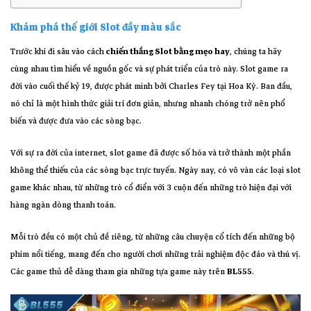
Khám phá thế giới Slot đầy màu sắc
Trước khi đi sâu vào cách
chiến thắng Slot bằng mẹo hay
, chúng ta hãy
cùng nhau tìm hiểu về nguồn gốc và sự phát triển của trò này. Slot game ra
đời vào cuối thế kỷ 19, được phát minh bởi Charles Fey tại Hoa Kỳ. Ban đầu,
nó chỉ là một hình thức giải trí đơn giản, nhưng nhanh chóng trở nên phổ
biến và được đưa vào các sòng bạc.
Với sự ra đời của internet, slot game đã được số hóa và trở thành một phần
không thể thiếu của các sòng bạc trực tuyến. Ngày nay, có vô vàn các loại slot
game khác nhau, từ những trò cổ điển với 3 cuộn đến những trò hiện đại với
hàng ngàn dòng thanh toán.
Mỗi trò đều có một chủ đề riêng, từ những câu chuyện cổ tích đến những bộ
phim nổi tiếng, mang đến cho người chơi những trải nghiệm độc đáo và thú vị.
Các game thủ dễ dàng tham gia những tựa game này trên
BL555
.