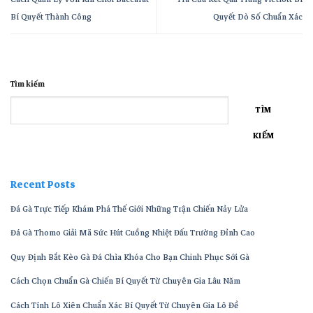
Bí Quyết Thành Công
Quyết Dò Số Chuẩn Xác
Tìm kiếm
TÌM
KIẾM
Recent Posts
Đá Gà Trực Tiếp Khám Phá Thế Giới Những Trận Chiến Nảy Lửa
Đá Gà Thomo Giải Mã Sức Hút Cuồng Nhiệt Đấu Trường Đỉnh Cao
Quy Định Bắt Kèo Gà Đá Chìa Khóa Cho Bạn Chinh Phục Sới Gà
Cách Chọn Chuẩn Gà Chiến Bí Quyết Từ Chuyên Gia Lâu Năm
Cách Tính Lô Xiên Chuẩn Xác Bí Quyết Từ Chuyên Gia Lô Đề